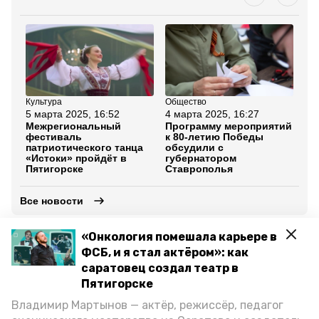
Культура
Общество
Но
5 марта 2025, 16:52
4 марта 2025, 16:27
27
Межрегиональный
Программу мероприятий
Ка
фестиваль
к 80-летию Победы
ри
патриотического танца
обсудили с
вы
«Истоки» пройдёт в
губернатором
Ка
Пятигорске
Ставрополья
Все новости
«Онкология помешала карьере в
афиша кмв
афина кавминводы
8 марта
ФСБ, и я стал актёром»: как
саратовец создал театр в
мероприятия в пятигорске
мероприятия кмв
Пятигорске
Владимир Мартынов — актёр, режиссёр, педагог
пятигорск
кисловодск
ессентуки