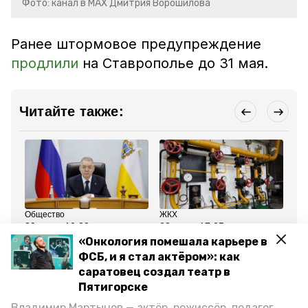
Фото: канал в МАХ Дмитрия Ворошилова
Ранее штормовое предупреждение
продлили
на Ставрополье до 31 мая.
Читайте также:
Общество
ЖКХ
Об
29 мая , 10:38
28 мая , 17:25
28
Глава Ставрополья:
Новую котельную
Ре
«Онкология помешала карьере в
«Устраняем последствия
возведут в Пятигорске в
пр
ФСБ, и я стал актёром»: как
стихии в крае»
2026 году
Пя
на
саратовец создал театр в
Пятигорске
Все новости
Владимир Мартынов — актёр, режиссёр, педагог