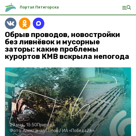
Портал Пятигорска
Обрыв проводов, новостройки
без ливнёвок и мусорные
заторы: какие проблемы
курортов КМВ вскрыла непогода
29 мая , 15:50
Природа
Фото:
Александр Попов /
ИА «Победа26»