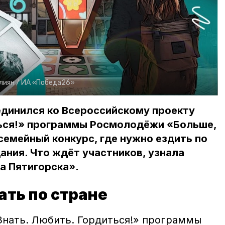
лиян /
ИА «Победа26»
единился ко Всероссийскому проекту
ться!» программы Росмолодёжи «Больше,
семейный конкурс, где нужно ездить по
ания. Что ждёт участников, узнала
а Пятигорска».
ть по стране
Знать. Любить. Гордиться!» программы