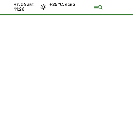
чт, 06 авг.
+
25
°С,
ясно
11:26