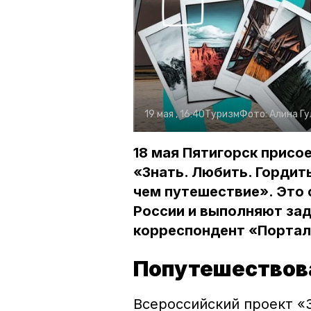
19 мая , 16:40
Туризм
Фото:
Алина Гу
18 мая Пятигорск присо
«Знать. Любить. Горди
чем путешествие». Это 
России и выполняют зад
корреспондент «Портал
Попутешествова
Всероссийский проект «