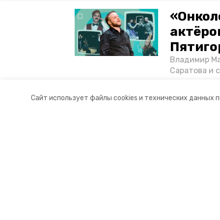
«Онкол
актёром
Пятиго
Владимир Ма
Саратова и 
существован
том, как ста
Сайт использует файлы cookies и технических данных 
корреспонде
Разделы
О комп
Новости
Докуме
Статьи
Контакты
Мы в с