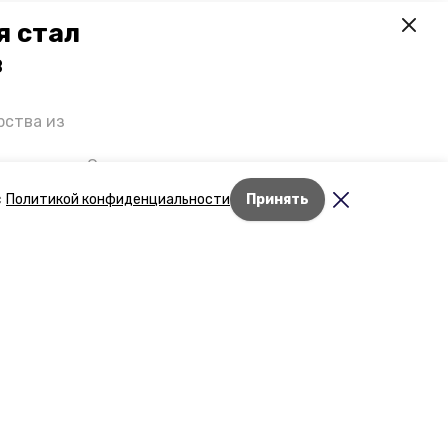
я стал
в
рства из
 премьеры. О
р рассказал
с
Политикой конфиденциальности
Принять