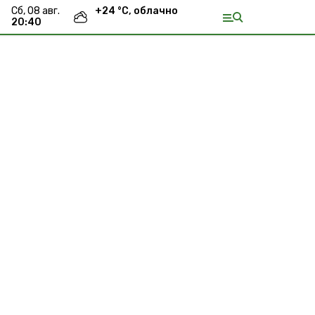
сб, 08 авг.
+
24
°С,
облачно
20:40