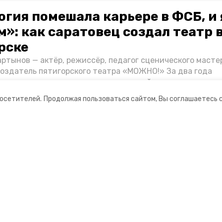
огия помешала карьере в ФСБ, и 
»: как саратовец создал театр 
рске
ртынов — актёр, режиссёр, педагог сценического масте
создатель пятигорского театра «МОЖНО!» За два года
ия театр выпустил восемь спектаклей, впереди — новые
л артистом, попал в Пятигорск и собрал труппу, режиссё
посетителей.
Продолжая пользоваться сайтом, Вы соглашаетесь 
нту «Портала Пятигорска».
ании
Ставропольское краевое
информационное агентство
нты
О компании
оцсетях