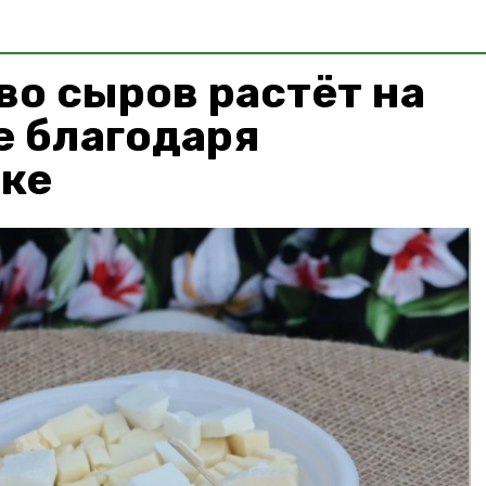
о сыров растёт на
е благодаря
ке