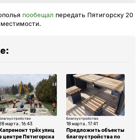
рополья
пообещал
передать Пятигорску 20
вместимости.
е:
Благоустройство
Благоустройство
28 марта , 16:43
18 марта , 17:41
Капремонт трёх улиц
Предложить объекты
в центре Пятигорска
благоустройства по