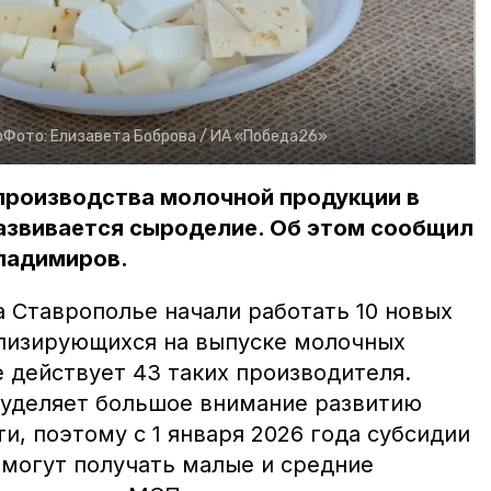
о
Фото:
Елизавета Боброва /
ИА «Победа26»
 производства молочной продукции в
азвивается сыроделие. Об этом сообщил
ладимиров.
а Ставрополье начали работать 10 новых
лизирующихся на выпуске молочных
е действует 43 таких производителя.
 уделяет большое внимание развитию
, поэтому с 1 января 2026 года субсидии
 могут получать малые и средние