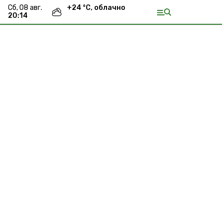
сб, 08 авг.
+
24
°С,
облачно
20:14