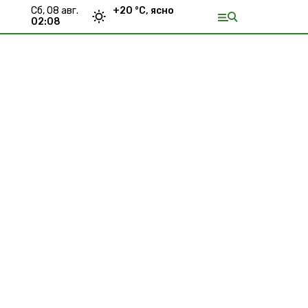
сб, 08 авг.
+
20
°С,
ясно
02:08