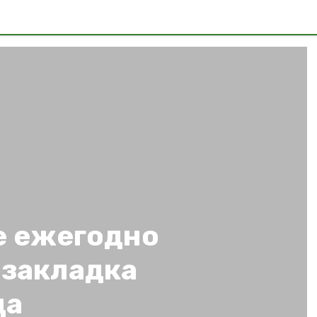
е ежегодно
 закладка
да