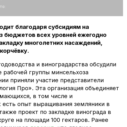
то:
ходит благодаря субсидиям на
з бюджетов всех уровней ежегодно
закладку многолетних насаждений,
корчёвку.
годоводства и виноградарства обсудили
ие рабочей группы минсельхоза
нии приняли участие представители
логия Про». Эта организация объединяет
мающихся, в том числе и
х есть опыт выращивания земляники в
также проект по закладке винограда в
руге на площади 100 гектаров. Ранее