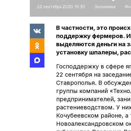
22 сентября 2020, 19:30
Экономика
Фо
В частности, это проис
поддержку фермеров. И
выделяются деньги на 
установку шпалеры, рас
Господдержку в сфере я
22 сентября на заседан
Ставрополья. В обсужде
группы компаний «Техно
предпринимателей, зани
растениеводством. У ни
Кочубеевском районе, а 
Новоалександровском ок