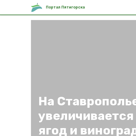
Портал Пятигорска
На Ставрополь
увеличивается
ягод и виногра