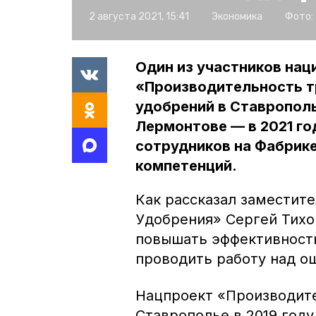
2 августа 2021, 15:41
Экономика
Фото:
Один из участников нац
«Производительность т
удобрений в Ставропол
Лермонтове — в 2021 го
сотрудников на Фабрике
компетенций.
Как рассказал заместит
Удобрения» Сергей Тихо
повышать эффективность
проводить работу над о
Нацпроект «Производите
Ставрополье в 2019 году