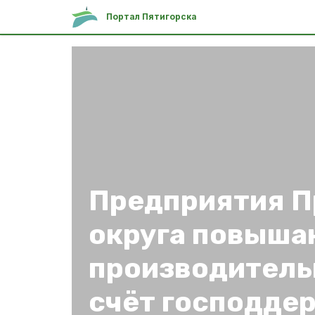
Портал Пятигорска
Предприятия П
округа повыша
производитель
счёт господде