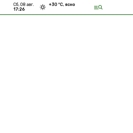
сб, 08 авг.
+
30
°С,
ясно
17:26