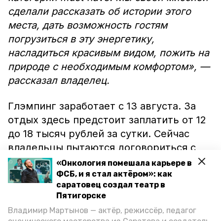
сделали рассказать об истории этого
места, дать возможность гостям
погрузиться в эту энергетику,
насладиться красивым видом, пожить на
природе с необходимым комфортом», —
рассказал владелец.
Глэмпинг заработает с 13 августа. За
отдых здесь предстоит заплатить от 12
до 18 тысяч рублей за сутки. Сейчас
владельцы пытаются договориться с
местными туроператорами об
«Онкология помешала карьере в
организации для гостей экскурсий по
ФСБ, и я стал актёром»: как
саратовец создал театр в
Кавминводам.
Пятигорске
Владимир Мартынов — актёр, режиссёр, педагог
Подробнее о новом месте отдыха на