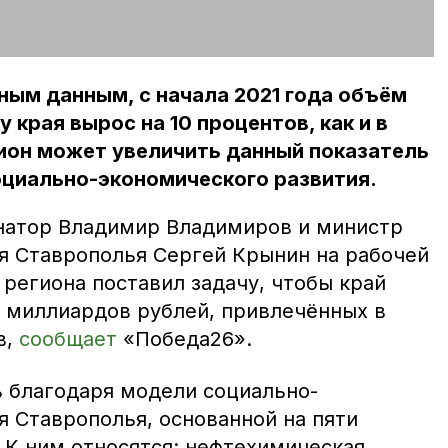
ым данным, с начала 2021 года объём
 края вырос на 10 процентов, как и в
гион может увеличить данный показатель
оциально-экономического развития.
натор Владимир Владимиров и министр
я Ставрополья Сергей Крынин на рабочей
 региона поставил задачу, чтобы край
0 миллиардов рублей, привлечённых в
в,
сообщает
«Победа26».
ь благодаря модели социально-
я Ставрополья, основанной на пяти
 К ним относятся: нефтехимическая