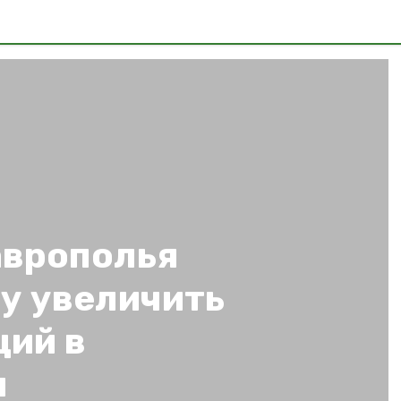
аврополья
у увеличить
ций в
я