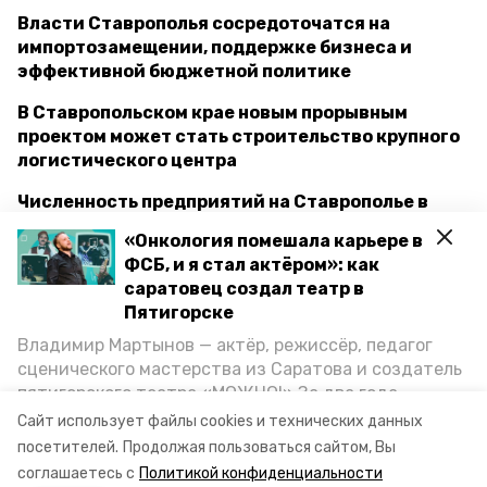
Власти Ставрополья сосредоточатся на
импортозамещении, поддержке бизнеса и
эффективной бюджетной политике
В Ставропольском крае новым прорывным
проектом может стать строительство крупного
логистического центра
Численность предприятий на Ставрополье в
2022 году выросла на треть
«Онкология помешала карьере в
ФСБ, и я стал актёром»: как
саратовец создал театр в
пятигорск
кмв
ставроопольский край
Пятигорске
Владимир Мартынов — актёр, режиссёр, педагог
нацпроект
сценического мастерства из Саратова и создатель
пятигорского театра «МОЖНО!» За два года
нацпроект «производительность труда»
существования театр выпустил восемь спектаклей,
Сайт использует файлы cookies и технических данных
впереди — новые премьеры. О том, как стал
посетителей.
Продолжая пользоваться сайтом, Вы
минэкономразвития ск
артистом, попал в Пятигорск и собрал труппу,
соглашаетесь с
Политикой конфиденциальности