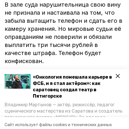
В зале суда нарушительница свою вину
не признала и настаивала на том, что
забыла вытащить телефон и сдать его в
камеру хранения. Но мировые судьи её
оправданиям не поверили и обязали
выплатить три тысячи рублей в
качестве штрафа. Телефон будет
конфискован.
«Онкология помешала карьере в
ФСБ, и я стал актёром»: как
саратовец создал театр в
Ранее сообщалось, что сотрудники
Пятигорске
пятигорского СИЗО
пресекли
попытку
Владимир Мартынов — актёр, режиссёр, педагог
передачи джинсов с наркотиками. А в
сценического мастерства из Саратова и создатель
ИК-№1 злоумышленники
пытались
пятигорского театра «МОЖНО!» За два года
доставить пластиковые окна с
существования театр выпустил восемь спектаклей,
Сайт использует файлы cookies и технических данных