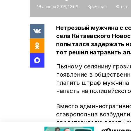
18 апреля 2019, 12:09
Криминал
Фото:
Нетрезвый мужчина с со
села Китаевского Новос
попытался задержать н
тот решил натравить ал
Пьяному селянину грози
появление в общественн
платить штраф мужчина 
напасть на полицейского,
Вместо административно
ставропольца возбудили
представителю власти 
на срок до пяти лет.