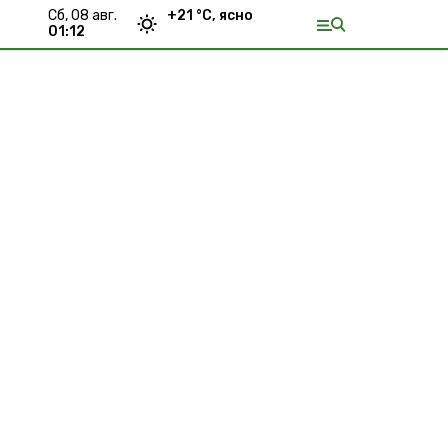
сб, 08 авг.
+
21
°С,
ясно
01:12