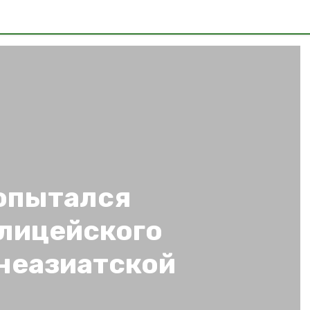
опытался
олицейского
днеазиатской