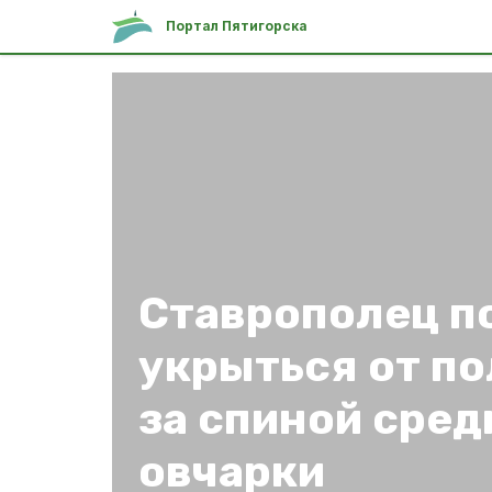
Портал Пятигорска
Ставрополец п
укрыться от п
за спиной сре
овчарки