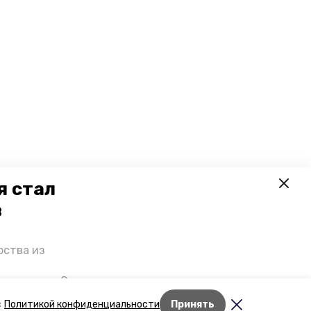
я стал
в
рства из
 премьеры. О
р рассказал
Лента новостей
с
Политикой конфиденциальности
Принять