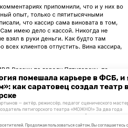
комментариях припомнили, что и у них во
ный опыт, только с пятитысячными
исали, что кассир сама виновата в том,
«Сам имею дело с кассой. Никогда не
е взял в руки деньги. Как будто там
о всех клиентов отпустить. Вина кассира,
ВД России по городу Пятигорску, по
огия помешала карьере в ФСБ, и 
я проверка. По ее результатам будет
ветствии с законодательством.
»: как саратовец создал театр 
рске
чина в футболке с Че Геварой
угнал
чужой
ртынов — актёр, режиссёр, педагог сценического масте
создатель пятигорского театра «МОЖНО!» За два года
ия театр выпустил восемь спектаклей, впереди — новые
л артистом, попал в Пятигорск и собрал труппу, режиссё
посетителей.
Продолжая пользоваться сайтом, Вы соглашаетесь 