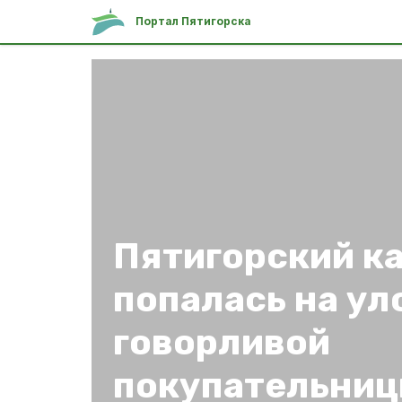
Портал Пятигорска
Пятигорский к
попалась на ул
говорливой
покупательни