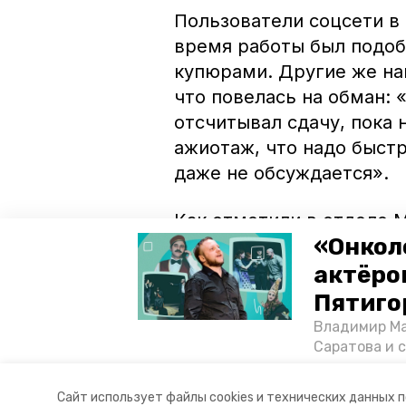
Пользователи соцсети в 
время работы был подоб
купюрами. Другие же нап
что повелась на обман: 
отсчитывал сдачу, пока н
ажиотаж, что надо быстр
даже не обсуждается».
Как отметили в отделе М
«Онкол
данном факту проводитс
принято решение в соот
актёром
Пятиго
Ранее в Пятигорске муж
Владимир Ма
велосипед.
Саратова и 
существован
том, как ста
Авторы:
Сергей Гаврилюк
Сайт использует файлы cookies и технических данных 