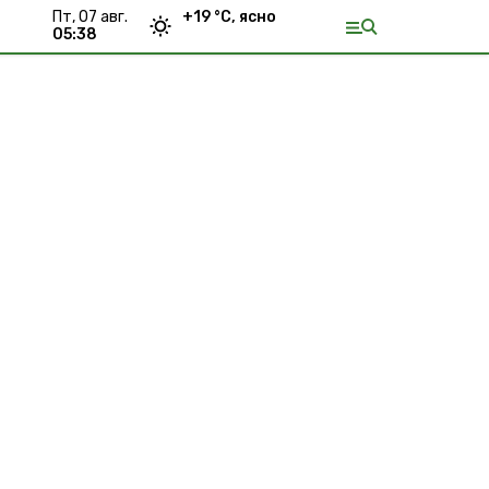
пт, 07 авг.
+
19
°С,
ясно
05:38