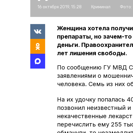
16 октября 2019, 15:28
Криминал
Фото:
Женщина хотела получи
препараты, но зачем-т
деньги. Правоохранител
лет лишения свободы.
По сообщению ГУ МВД Ст
заявлениями о мошеннич
человека. Семь из них 
На их удочку попалась 4
позвонил неизвестный и
некачественные лекарс
перечислить ему 255 тыс
обманули, то незамедли