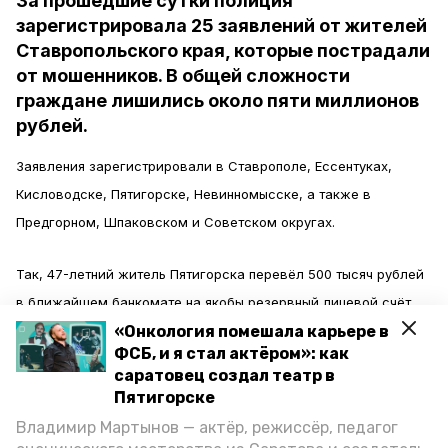
За прошедшие сутки полиция
зарегистрировала 25 заявлений от жителей
Ставропольского края, которые пострадали
от мошенников. В общей сложности
граждане лишились около пяти миллионов
рублей.
Заявления зарегистрировали в Ставрополе, Ессентуках,
Кисловодске, Пятигорске, Невинномысске, а также в
Предгорном, Шпаковском и Советском округах.
Так, 47-летний житель Пятигорска перевёл 500 тысяч рублей
в ближайшем банкомате на якобы резервный лицевой счёт.
Сделать это убедил мужчину позвонивший мошенник,
«Онкология помешала карьере в
ФСБ, и я стал актёром»: как
который представился сотрудником службы безопасности
саратовец создал театр в
одного из банков.
Пятигорске
Владимир Мартынов — актёр, режиссёр, педагог
Спустя время гражданин понял, что его обманули, и