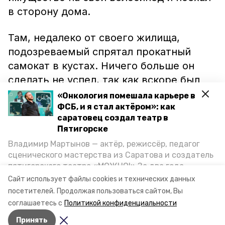
в сторону дома.
Там, недалеко от своего жилища,
подозреваемый спрятал прокатный
самокат в кустах. Ничего больше он
сделать не успел, так как вскоре был
доставлен в отделение полиции.
«Онкология помешала карьере в
ФСБ, и я стал актёром»: как
саратовец создал театр в
Во время допроса мужчина признался в
Пятигорске
содеянном. В отношении него
Владимир Мартынов — актёр, режиссёр, педагог
возбуждено уголовное дело по статье
сценического мастерства из Саратова и создатель
«Кража». Максимальная санкция за его
пятигорского театра «МОЖНО!» За два года
преступление составляет 2 года
существования театр выпустил восемь спектаклей,
Сайт использует файлы cookies и технических данных
впереди — новые премьеры. О том, как стал
тюремного заключения.
посетителей.
Продолжая пользоваться сайтом, Вы
артистом, попал в Пятигорск и собрал труппу,
соглашаетесь с
Политикой конфиденциальности
режиссёр рассказал корреспонденту «Портала
Принять
Пятигорска».
Авторы:
Никита Пешков