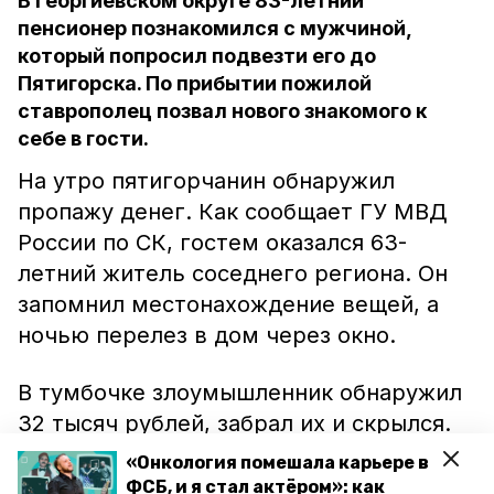
В Георгиевском округе 83-летний
пенсионер познакомился с мужчиной,
который попросил подвезти его до
Пятигорска. По прибытии пожилой
ставрополец позвал нового знакомого к
себе в гости.
На утро пятигорчанин обнаружил
пропажу денег. Как сообщает ГУ МВД
России по СК, гостем оказался 63-
летний житель соседнего региона. Он
запомнил местонахождение вещей, а
ночью перелез в дом через окно.
В тумбочке злоумышленник обнаружил
32 тысяч рублей, забрал их и скрылся.
Мужчину доставили в отделение
«Онкология помешала карьере в
полиции, где он во всём сознался. На
ФСБ, и я стал актёром»: как