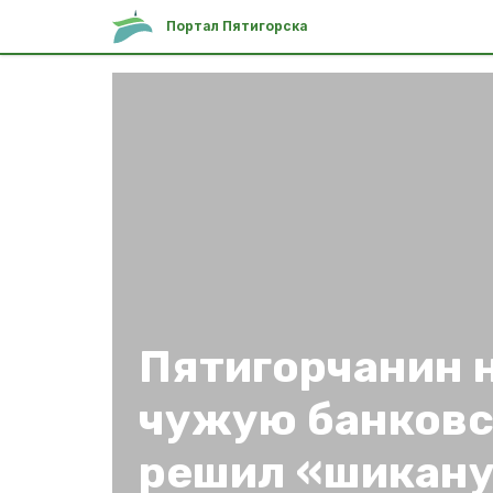
Портал Пятигорска
Пятигорчанин 
чужую банковс
решил «шикану