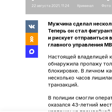
22 августа 2021, 11:24
Криминал
Фото:
Мужчина сделал несколь
Теперь он стал фигуран
и рискует отправиться 
главного управления М
Настоящей владелицей к
обнаружила пропажу тол
блокировке. В личном ка
несколько часов лишилас
транзакций.
В полиции смогли опера
оказался 43-летний мест
карточку на трамвайной 