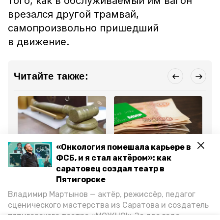
того, как в обслуживаемый им вагон
врезался другой трамвай,
самопроизвольно пришедший
в движение.
Читайте также:
«Онкология помешала карьере в
Криминал
Криминал
Кр
ФСБ, и я стал актёром»: как
20 мая , 16:39
29 апреля , 15:39
18
Суд Пятигорска
Директора пятигорской
Дв
саратовец создал театр в
отправил под домашний
фирмы будут судить за
ос
Пятигорске
арест директора АЗС
сокрытие 6,6 млн
за
после взрыва газа
рублей налогов
су
Владимир Мартынов — актёр, режиссёр, педагог
сценического мастерства из Саратова и создатель
Все новости
пятигорского театра «МОЖНО!» За два года