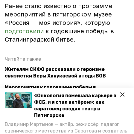
Ранее стало известно о программе
мероприятий в пятигорском музее
«Россия — моя история», которую
подготовили
к годовщине победы в
Сталинградской битве.
Читайте также
Жителям СКФО рассказали о героизме
связистки Веры Ханукаевой в годы ВОВ
Мероприятия к годовщине победы в
Сталинградской битве организуют в
«Онкология помешала карьере в
Пятигорске
ФСБ, и я стал актёром»: как
саратовец создал театр в
Глава Пятигорска обсудил совместные
Пятигорске
мероприятия с фондом «Защитники Отечества»
Владимир Мартынов — актёр, режиссёр, педагог
сценического мастерства из Саратова и создатель