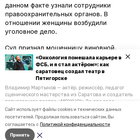
данном факте узнали сотрудники
правоохранительных органов. В
отношении женщины возбудили
уголовное дело.
Суд признал мошенницу виновной.
Учитывая тот факт, что на её иждивении
«Онкология помешала карьере в
находятся пять несовершеннолетних
ФСБ, и я стал актёром»: как
саратовец создал театр в
детей, женщину приговорили к штрафу
Пятигорске
в размере 150 тысяч рублей.
Владимир Мартынов — актёр, режиссёр, педагог
сценического мастерства из Саратова и создатель
Ранее сообщалось, что в Чечне
пятигорского театра «МОЖНО!» За два года
ди⁠ректора ГУПа
осудили
за невыплату
существования театр выпустил восемь спектаклей,
Сайт использует файлы cookies и технических данных
впереди — новые премьеры. О том, как стал
зарплаты.
посетителей.
Продолжая пользоваться сайтом, Вы
артистом, попал в Пятигорск и собрал труппу,
соглашаетесь с
Политикой конфиденциальности
режиссёр рассказал корреспонденту «Портала
Принять
Пятигорска».
Авторы:
Максим Ковалев