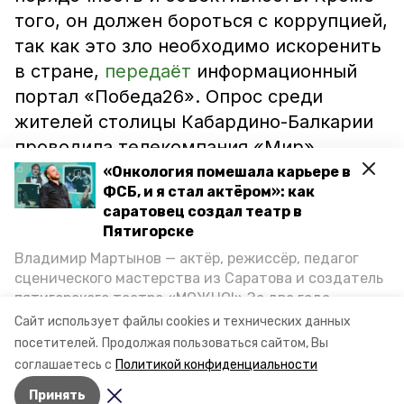
того, он должен бороться с коррупцией,
так как это зло необходимо искоренить
в стране,
передаёт
информационный
портал «Победа26». Опрос среди
жителей столицы Кабардино-Балкарии
проводила телекомпания «Мир».
«Онкология помешала карьере в
Ранее финансовый университет при
ФСБ, и я стал актёром»: как
саратовец создал театр в
правительстве РФ подвёл итоги
Пятигорске
исследований качества жизни россиян.
Владимир Мартынов — актёр, режиссёр, педагог
В результате на втором месте
оказался
сценического мастерства из Саратова и создатель
Грозный.
пятигорского театра «МОЖНО!» За два года
существования театр выпустил восемь спектаклей,
Сайт использует файлы cookies и технических данных
впереди — новые премьеры. О том, как стал
Видео: телекомпания «Мир»
посетителей.
Продолжая пользоваться сайтом, Вы
артистом, попал в Пятигорск и собрал труппу,
соглашаетесь с
Политикой конфиденциальности
режиссёр рассказал корреспонденту «Портала
Принять
Пятигорска».
Авторы:
Ольга Дьякова