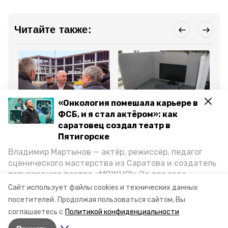
Читайте также:
«Онкология помешала карьере в
Общество
Образование
Об
ФСБ, и я стал актёром»: как
13 марта , 17:58
12 марта , 14:59
26
Каркас новой школы на
IT-специалистов готовят
Шк
саратовец создал театр в
1550 мест возводят в
на Ставрополье в
Ди
Пятигорске
Пятигорске
«Школе 21»
по
со
Владимир Мартынов — актёр, режиссёр, педагог
сценического мастерства из Саратова и создатель
Все новости
пятигорского театра «МОЖНО!» За два года
существования театр выпустил восемь спектаклей,
Сайт использует файлы cookies и технических данных
впереди — новые премьеры. О том, как стал
посетителей.
Продолжая пользоваться сайтом, Вы
школа
губернатор
артистом, попал в Пятигорск и собрал труппу,
соглашаетесь с
Политикой конфиденциальности
режиссёр рассказал корреспонденту «Портала