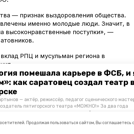
тва — признак выздоровления общества.
увлечены именно молодые люди. Значит, в
 на высоконравственные поступки», —
атовников.
 вклад РПЦ и мусульман региона в
ния.
огия помешала карьере в ФСБ, и 
ставропольские единороссы
разработали
»: как саратовец создал театр 
привлекать студентов-добровольцев и
рске
азаться от пагубных пристрастий. Между
ртынов — актёр, режиссёр, педагог сценического масте
ся
«Серебряное волонтёрство».
создатель пятигорского театра «МОЖНО!» За два года
ия театр выпустил восемь спектаклей, впереди — новые
л артистом, попал в Пятигорск и собрал труппу, режиссё
посетителей.
Продолжая пользоваться сайтом, Вы соглашаетесь 
нту «Портала Пятигорска».