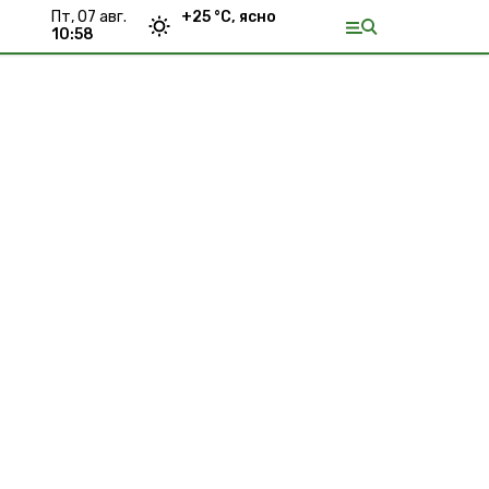
пт, 07 авг.
+
25
°С,
ясно
10:58