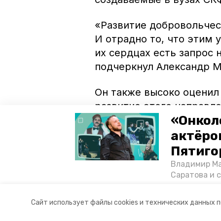
«Развитие добровольчес
И отрадно то, что этим 
их сердцах есть запрос
подчеркнул Александр М
Он также высоко оценил
развитие этого направле
«Онкол
Ранее сообщалось, что 
актёром
проект, который будет 
Пятиго
поможет школьникам отк
Владимир Ма
тем в регионе
развивает
Саратова и 
существован
том, как ста
Авторы:
Дмитрий Елшанский
Сайт использует файлы cookies и технических данных 
корреспонде