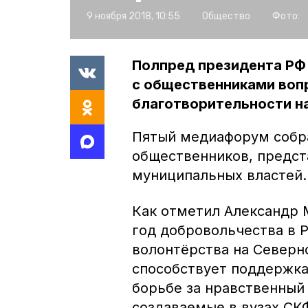
9 ноября 2018, 10:55
Общество
Фото:
Полпред президента РФ
с общественниками воп
благотворительности н
Пятый медиафорум собр
общественников, предст
муниципальных властей.
Как отметил Александр 
год добровольчества в Р
волонтёрства на Северн
способствует поддержк
борьбе за нравственный
создаваемые в вузах СК