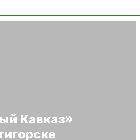
ый Кавказ»
тигорске