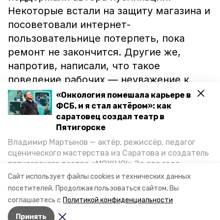
Некоторые встали на защиту магазина и
посоветовали интернет-
пользовательнице потерпеть, пока
ремонт не закончится. Другие же,
напротив, написали, что такое
поведение рабочих — неуважение к
окружающим.
«Онкология помешала карьере в
ФСБ, и я стал актёром»: как
саратовец создал театр в
Ранее жители Пятигорска
пожаловались
Пятигорске
в социальной сети на стихийную свалку
Владимир Мартынов — актёр, режиссёр, педагог
у больницы. Также автомобилисты
сценического мастерства из Саратова и создатель
окружной столицы
высказали
пятигорского театра «МОЖНО!» За два года
недовольство по поводу плохого
существования театр выпустил восемь спектаклей,
Сайт использует файлы cookies и технических данных
впереди — новые премьеры. О том, как стал
состояния дорог.
посетителей.
Продолжая пользоваться сайтом, Вы
артистом, попал в Пятигорск и собрал труппу,
соглашаетесь с
Политикой конфиденциальности
режиссёр рассказал корреспонденту «Портала
Принять
Пятигорска».
Авторы:
Ольга Дьякова