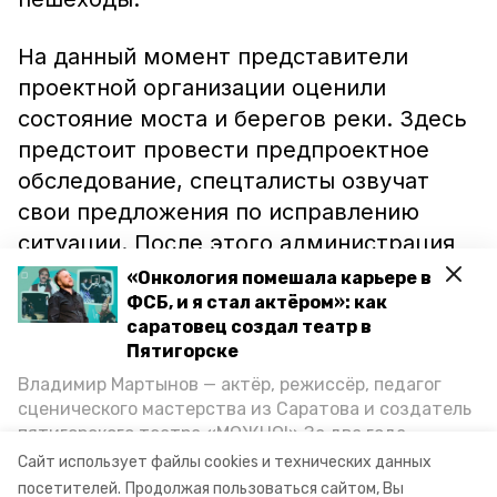
На данный момент представители
проектной организации оценили
состояние моста и берегов реки. Здесь
предстоит провести предпроектное
обследование, спецталисты озвучат
свои предложения по исправлению
ситуации. После этого администрация
Кисловодска подаст заявку на
«Онкология помешала карьере в
финансирование. Скорее всего, деньги
ФСБ, и я стал актёром»: как
саратовец создал театр в
на восстановление потребуются из
Пятигорске
краевой казны.
Владимир Мартынов — актёр, режиссёр, педагог
сценического мастерства из Саратова и создатель
Напомним, проект обновления Дворца
пятигорского театра «МОЖНО!» За два года
культуры Железноводска
претендует
на
существования театр выпустил восемь спектаклей,
Сайт использует файлы cookies и технических данных
впереди — новые премьеры. О том, как стал
британскую премию.
посетителей.
Продолжая пользоваться сайтом, Вы