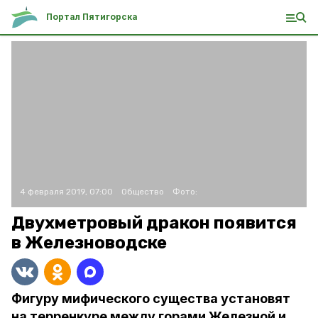
Портал Пятигорска
4 февраля 2019, 07:00
Общество
Фото:
Двухметровый дракон появится
в Железноводске
Фигуру мифического существа установят
на терренкуре между горами Железной и