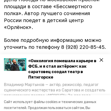
площади в составе «Бессмертного
полка». Автор лучшего сочинения
России поедет в детский центр
«Орлёнок».
Более подробную информацию можно
уточнить по телефону 8 (928) 220-85-45.
Напомним, ранее в Железноводске
«Онкология помешала карьере в
больше 600 человек
ФСБ, и я стал актёром»: как
спели
песни
саратовец создал театр в
Великой Победы.
Пятигорске
Владимир Мартынов — актёр, режиссёр, педагог
Также
сообщалось
, что юные
сценического мастерства из Саратова и создатель
ставропольчанки представят край на
пятигорского театра «МОЖНО!» За два года
всероссийском экологическом
существования театр выпустил восемь спектаклей,
Сайт использует файлы cookies и технических данных
впереди — новые премьеры. О том, как стал
конкурсе.
посетителей.
Продолжая пользоваться сайтом, Вы