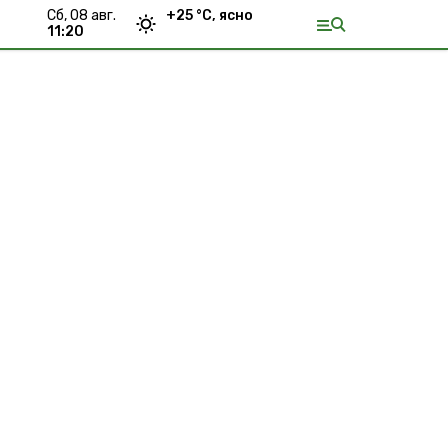
сб, 08 авг.
+
25
°С,
ясно
11:20