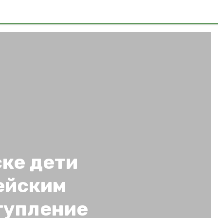
ке дети
ейским
тупление