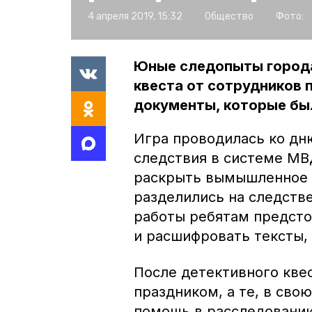
4 апреля 2019, 15:32
Общество
Фото:
Юные следопыты города
квеста от сотрудников
документы, которые бы
Игра проводилась ко дн
следствия в системе МВ
раскрыть вымышленное п
разделились на следств
работы ребятам предстоя
и расшифровать тексты,
После детективного кве
праздником, а те, в сво
помощь в расследовании