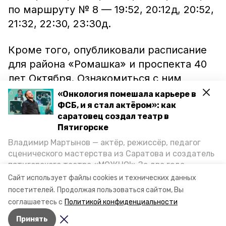
по маршруту № 8 — 19:52, 20:12д, 20:52,
21:32, 22:30, 23:30д.
Кроме того, опубликовали расписание
для района «Ромашка» и проспекта 40
лет Октября. Ознакомиться с ним
можно на сайте городской
«Онкология помешала карьере в
администрации.
ФСБ, и я стал актёром»: как
саратовец создал театр в
Пятигорске
Напомним, до этого
сообщалось
, что в
Владимир Мартынов — актёр, режиссёр, педагог
городе-курорте в течение двух дней
сценического мастерства из Саратова и создатель
будет ходить «Трамвай Победы». Также
пятигорского театра «МОЖНО!» За два года
в Пятигорске
организуют
онлайн-
существования театр выпустил восемь спектаклей,
Сайт использует файлы cookies и технических данных
впереди — новые премьеры. О том, как стал
трансляцию праздника.
посетителей.
Продолжая пользоваться сайтом, Вы
артистом, попал в Пятигорск и собрал труппу,
соглашаетесь с
Политикой конфиденциальности
режиссёр рассказал корреспонденту «Портала
Принять
Пятигорска».
Авторы:
Сергей Сыровацкий