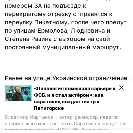
номером 3А на подъезде к
перекрытому отрезку отправятся к
переулку Пикетному, после чего поедут
по улицам Ермолова, Людкевича и
Степана Разина с выходом на свой
постоянный муниципальный маршрут.
Ранее на улице Украинской ограничение
на движение автотранспорта
«Онкология помешала карьере в
действовало
с 16 до 30 июня. Также
ФСБ, и я стал актёром»: как
саратовец создал театр в
портал Пятигорска рассказывал, что
Пятигорске
правительство Ставрополья и ОНФ
Владимир Мартынов — актёр, режиссёр, педагог
будут вместе работать
над реализацией
сценического мастерства из Саратова и создатель
важнейших проектов в крае, в том
пятигорского театра «МОЖНО!» За два года