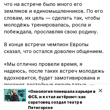
что на встрече было много его
земляков и единомышленников. По его
словам, их цель — сделать так, чтобы
молодёжь тренировалась, росла и
побеждала, прославляя свою родину.
В конце встречи чемпион Европы
сказал, что остался доволен общением.
«Мы отлично провели время, я
надеюсь, после таких встреч молодежь
вдохновится, будет замотивирована и
покажет достойные результаты», —
сообщил Хаял Джаниев.
«Онкология помешала карьере в
ФСБ, и я стал актёром»: как
саратовец создал театр в
Ранее сообщалось, что чемпион Европы
Пятигорске