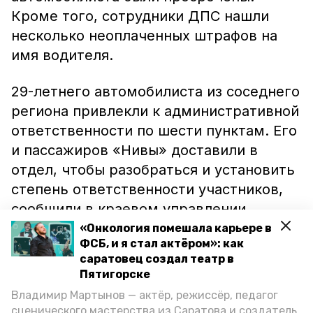
Кроме того, сотрудники ДПС нашли
несколько неоплаченных штрафов на
имя водителя.
29-летнего автомобилиста из соседнего
региона привлекли к административной
ответственности по шести пунктам. Его
и пассажиров «Нивы» доставили в
отдел, чтобы разобраться и установить
степень ответственности участников,
сообщили в краевом управлении
ГИБДД.
«Онкология помешала карьере в
ФСБ, и я стал актёром»: как
саратовец создал театр в
До этого восемь машин свадебного
Пятигорске
кортежа на трассе Минводы —
Владимир Мартынов — актёр, режиссёр, педагог
Иноземцево заняли все полосы и не
сценического мастерства из Саратова и создатель