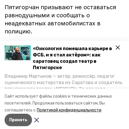
Пятигорчан призывают не оставаться
равнодушными и сообщать о
неадекватных автомобилистах в
полицию.
Ранее сообщалось, что в Будённовске
«Онкология помешала карьере в
автоинспекторы
остановили
ФСБ, и я стал актёром»: как
саратовец создал театр в
опьянённого «газировкой» водителя. А
Пятигорске
в Левокумском районе жители
Владимир Мартынов — актёр, режиссёр, педагог
сообщили сотрудникам ГИБДД о
сценического мастерства из Саратова и создатель
нетрезвом автомобилисте, который
пятигорского театра «МОЖНО!» За два года
перебрал
спиртного в кафе и сел за
существования театр выпустил восемь спектаклей,
Сайт использует файлы cookies и технических данных
впереди — новые премьеры. О том, как стал
руль.
посетителей.
Продолжая пользоваться сайтом, Вы
артистом, попал в Пятигорск и собрал труппу,
соглашаетесь с
Политикой конфиденциальности
режиссёр рассказал корреспонденту «Портала
Принять
Пятигорска».
Авторы:
Ольга Самсонова