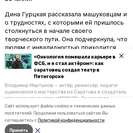
Дина Гурцкая рассказала машуковцам и
о трудностях, с которыми ей пришлось
столкнуться в начале своего
творческого пути. Она подчеркнула, что
людям с инвалидностью приходится
очень нелегко, а поддержка со стороны
«Онкология помешала карьере в
других дарит им счаcтье. Артистка
ФСБ, и я стал актёром»: как
саратовец создал театр в
отметила, что именно пережитые
Пятигорске
сложности повлияли на её решение
Владимир Мартынов — актёр, режиссёр, педагог
заняться благотворительностью.
сценического мастерства из Саратова и создатель
пятигорского театра «МОЖНО!» За два года
существования театр выпустил восемь спектаклей,
Фото: пресс-центр Северо-Кавказского молодёжного
Сайт использует файлы cookies и технических данных
впереди — новые премьеры. О том, как стал
посетителей.
Продолжая пользоваться сайтом, Вы
форума «Машук»
артистом, попал в Пятигорск и собрал труппу,
соглашаетесь с
Политикой конфиденциальности
режиссёр рассказал корреспонденту «Портала
Принять
Пятигорска».
Авторы:
Олег Касатонов