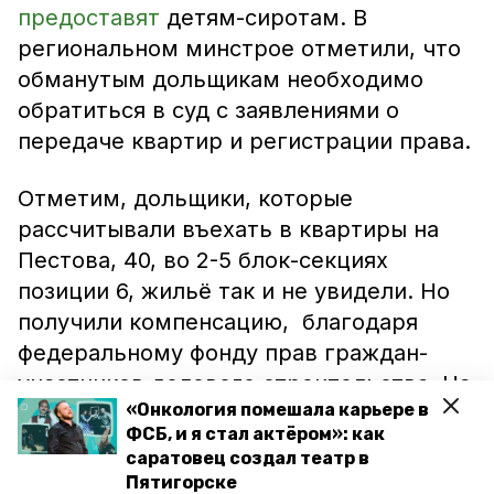
предоставят
детям-сиротам. В
региональном минстрое отметили, что
обманутым дольщикам необходимо
обратиться в суд с заявлениями о
передаче квартир и регистрации права.
Отметим, дольщики, которые
рассчитывали въехать в квартиры на
Пестова, 40, во 2-5 блок-секциях
позиции 6, жильё так и не увидели. Но
получили компенсацию, благодаря
федеральному фонду прав граждан-
участников долевого строительства. На
«Онкология помешала карьере в
выплаты было направлено 387
ФСБ, и я стал актёром»: как
миллионов рублей.
саратовец создал театр в
Пятигорске