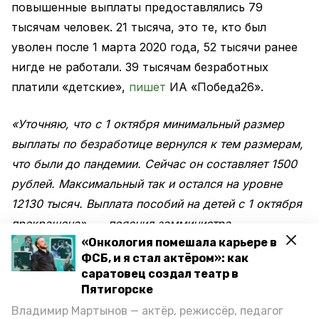
повышенные выплаты предоставлялись 79
тысячам человек. 21 тысяча, это те, кто был
уволен после 1 марта 2020 года, 52 тысячи ранее
нигде не работали. 39 тысячам безработных
платили «детские»,
пишет
ИА «Победа26».
«Уточняю, что с 1 октября минимальный размер
выплаты по безработице вернулся к тем размерам,
что были до пандемии. Сейчас он составляет 1500
рублей. Максимальный так и остался на уровне
12130 тысяч. Выплата пособий на детей с 1 октября
прекращена», — пояснил замминистра.
«Онкология помешала карьере в
ФСБ, и я стал актёром»: как
Между тем, Ставрополье
получит
ещё 840
саратовец создал театр в
миллионов рублей на выплату пособия по
Пятигорске
безработицы. Дополнительные средства
Владимир Мартынов — актёр, режиссёр, педагог