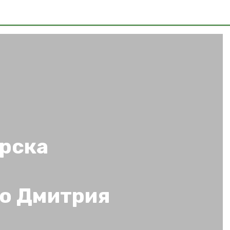
орска
ю Дмитрия