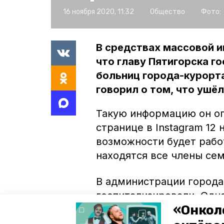
16 ноября 2020, 11:32
Общество
Фото:
В средствах массовой 
что главу Пятигорска го
больниц города-курорт
говорил о том, что ушё
Такую информацию он оп
странице в Instagram 12
возможности будет работ
находятся все члены сем
В администрации города
госпитализировали. Одн
«Онкол
доставили, в мэрии не у