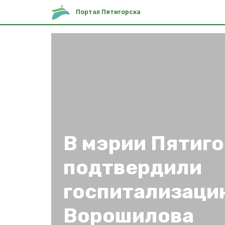
Портал Пятигорска
В мэрии Пятиг
подтвердили
госпитализаци
Ворошилова