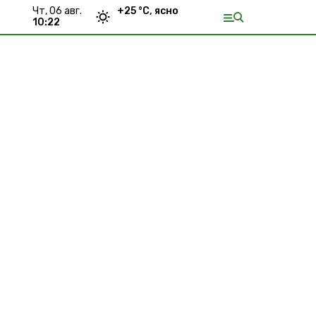
чт, 06 авг.
+
25
°С,
ясно
10:22