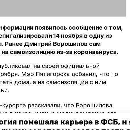
информации появилось сообщение о том,
спитализировали 14 ноября в одну из
а. Ранее Дмитрий Ворошилов сам
л на самоизоляцию из-за коронавируса.
убликовал на своей официальной
 ноября. Мэр Пятигорска добавил, что по
ать дома, а на самоизоляции с ним
ьи.
-курорта рассказали, что Ворошилова
ако в какое именно медучреждение его
огия помешала карьере в ФСБ, и 
точнили,
пишет
ИА «Победа26».