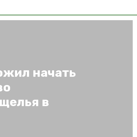
ожил начать
во
щелья в