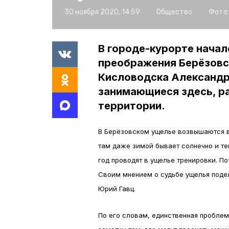
30 ноября 2020, 14:59
Общество
Фото:
В городе-курорте начал
преображения Берёзовс
Кисловодска Александр
занимающиеся здесь, ра
территории.
В Берёзовском ущелье возвышаются в
там даже зимой бывает солнечно и те
год проводят в ущелье тренировки. П
Своим мнением о судьбе ущелья поде
Юрий Гавц.
По его словам, единственная проблем