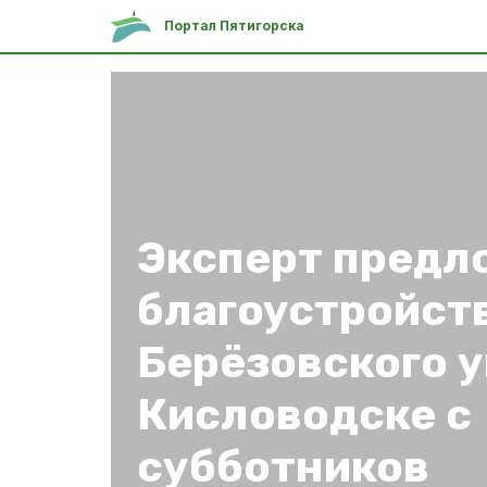
Портал Пятигорска
Эксперт предл
благоустройст
Берёзовского у
Кисловодске с
субботников