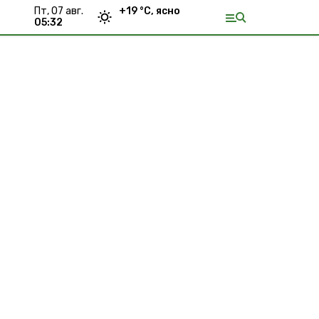
пт, 07 авг.
+
19
°С,
ясно
05:32