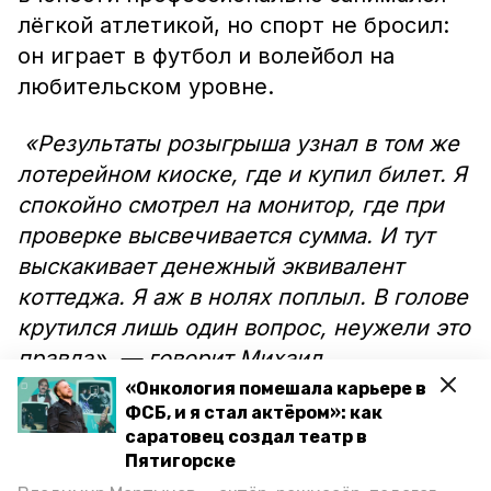
лёгкой атлетикой, но спорт не бросил:
он играет в футбол и волейбол на
любительском уровне.
«Результаты розыгрыша узнал в том же
лотерейном киоске, где и купил билет. Я
спокойно смотрел на монитор, где при
проверке высвечивается сумма. И тут
выскакивает денежный эквивалент
коттеджа. Я аж в нолях поплыл. В голове
крутился лишь один вопрос, неужели это
правда», — говорит Михаил.
«Онкология помешала карьере в
Счастливчик собирается часть
ФСБ, и я стал актёром»: как
саратовец создал театр в
выигрыша потратить на новенький
Пятигорске
набор инструментов и телевизор. А