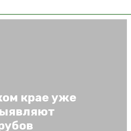
ком крае уже
 выявляют
рубов