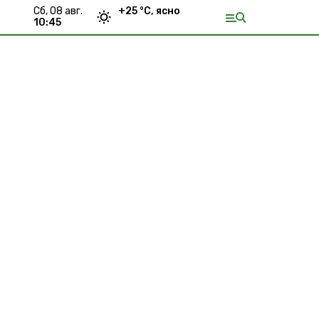
сб, 08 авг.
+
25
°С,
ясно
10:45