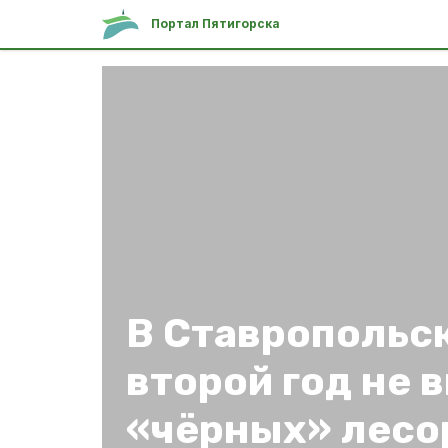
Портал Пятигорска
В Ставропольс
второй год не
«чёрных» лесо