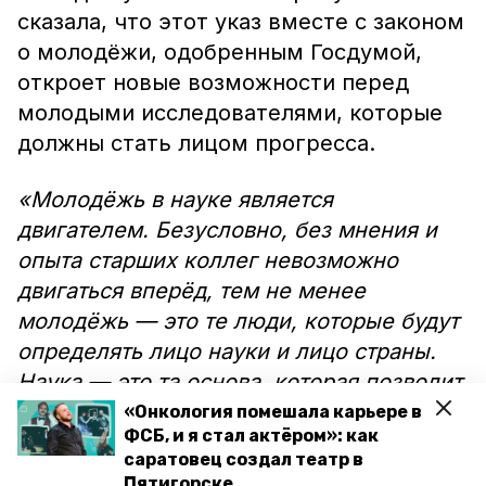
сказала, что этот указ вместе с законом
о молодёжи, одобренным Госдумой,
откроет новые возможности перед
молодыми исследователями, которые
должны стать лицом прогресса.
«Молодёжь в науке является
двигателем. Безусловно, без мнения и
опыта старших коллег невозможно
двигаться вперёд, тем не менее
молодёжь — это те люди, которые будут
определять лицо науки и лицо страны.
Наука — это та основа, которая позволит
стране обеспечить высокий уровень
«Онкология помешала карьере в
ФСБ, и я стал актёром»: как
безопасности и развитие экономики», —
саратовец создал театр в
цитирует
Алесю Хрипунову ИА
Пятигорске