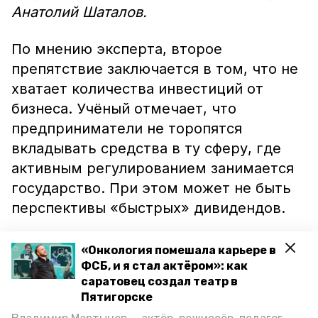
Анатолий Шаталов.
По мнению эксперта, второе
препятствие заключается в том, что не
хватает количества инвестиций от
бизнеса. Учёный отмечает, что
предприниматели не торопятся
вкладывать средства в ту сферу, где
активным регулированием занимается
государство. При этом может не быть
перспективы «быстрых» дивидендов.
Однако Анатолий Шаталов говорит, что
«Онкология помешала карьере в
развивать сферу раздельного сбора
ФСБ, и я стал актёром»: как
саратовец создал театр в
мусора и переработки всё равно
Пятигорске
необходимо. Эксперт привёл в пример