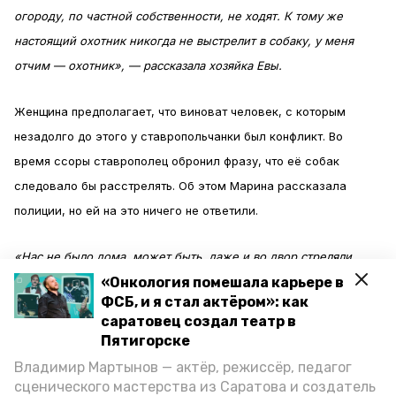
огороду, по частной собственности, не ходят. К тому же
настоящий охотник никогда не выстрелит в собаку, у меня
отчим — охотник», — рассказала хозяйка Евы.
Женщина предполагает, что виноват человек, с которым
незадолго до этого у ставропольчанки был конфликт. Во
время ссоры ставрополец обронил фразу, что её собак
следовало бы расстрелять. Об этом Марина рассказала
полиции, но ей на это ничего не ответили.
«Нас не было дома, может быть, даже и во двор стреляли.
Сразу же написала заявление, 29 числа. Выехала опергруппа,
«Онкология помешала карьере в
ФСБ, и я стал актёром»: как
пофотографировали кровь. Приехал кинолог, но без собаки,
саратовец создал театр в
сказал, что пёс не возьмёт след. Почему, ведь прошло два-три
Пятигорске
часа максимум?» — возмущается Марина.
Владимир Мартынов — актёр, режиссёр, педагог
сценического мастерства из Саратова и создатель