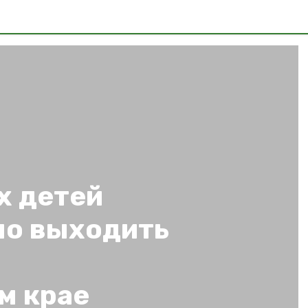
х детей
но выходить
м крае