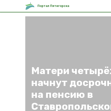
Портал Пятигорска
Матери четырё
начнут досроч
на пенсию в
Ставропольско