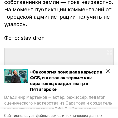
собственники земли — пока неизвестно.
На момент публикации комментарий от
городской администрации получить не
удалось.
Фото: stav_dron
«Онкология помешала карьере в
ФСБ, и я стал актёром»: как
саратовец создал театр в
Пятигорске
Владимир Мартынов — актёр, режиссёр, педагог
сценического мастерства из Саратова и создатель
пятигорского театра «МОЖНО!» За два года
существования театр выпустил восемь спектаклей,
Сайт использует файлы cookies и технических данных