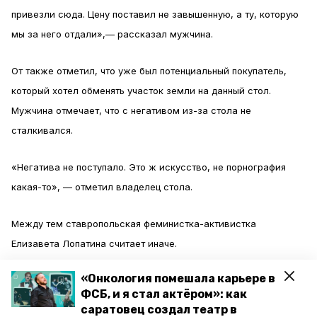
привезли сюда. Цену поставил не завышенную, а ту, которую
мы за него отдали»,— рассказал мужчина.
От также отметил, что уже был потенциальный покупатель,
который хотел обменять участок земли на данный стол.
Мужчина отмечает, что с негативом из-за стола не
сталкивался.
«Негатива не поступало. Это ж искусство, не порнография
какая-то», — отметил владелец стола.
Между тем ставропольская феминистка-активистка
Елизавета Лопатина считает иначе.
«Онкология помешала карьере в
«Это сложно назвать искусством. Конечно, это сексуализация
ФСБ, и я стал актёром»: как
женского образа. Почему-то такие столики всегда делают с
саратовец создал театр в