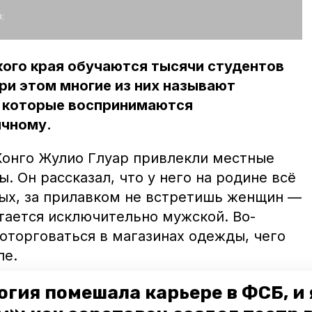
:
кого края обучаются тысячи студентов
При этом многие из них называют
, которые воспринимаются
ычному.
 Конго Жулио Глуар привлекли местные
. Он рассказал, что у него на родине всё
вых, за прилавком не встретишь женщин —
тается исключительно мужской. Во-
оторговаться в магазинах одежды, чего
ле.
огия помешала карьере в ФСБ, и 
сяч, можно договориться, чтоб продали за
л Жулио.