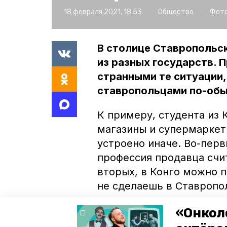
18 февраля 2021, 18:53
Общество
Фото
В столице Ставропольс
из разных государств. 
странными те ситуации
ставропольцами по-об
К примеру, студента из
магазины и супермаркеты
устроено иначе. Во-пер
профессия продавца счи
вторых, в Конго можно п
не сделаешь в Ставропо
«Онкол
«Если вещь стоит пять ты
три тысячи», — рассказа