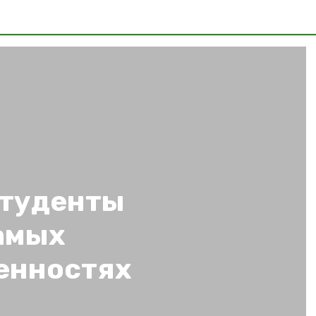
студенты
самых
енностях