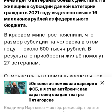
Речь идёт о ветеранах боевых действий. На
жилищные субсидии данной категории
граждан в 2021 году выделено свыше 16
миллионов рублей из федерального
бюджета.
В краевом минстрое пояснили, что
размер субсидии на человека в этом
году — около 600 тысяч рублей. В
результате приобрести жильё помогут
27 ветеранам.
Отмечается, что помощь коснётся тех,
кто встал на учёт до 1 января 2005 года.
«Онкология помешала карьере в
Средства предоставляются в
ФСБ, и я стал актёром»: как
саратовец создал театр в
соответствии с очерёдностью в
Пятигорске
сводном списке,
пишет
ИА «Победа26».
Владимир Мартынов — актёр, режиссёр, педагог