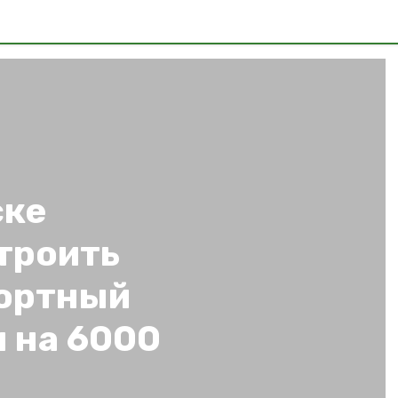
ске
троить
ортный
 на 6000